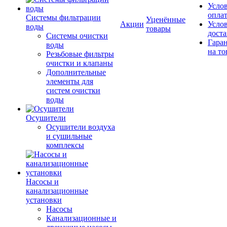
Усло
опла
Системы фильтрации
Уценённые
Акции
Усло
воды
товары
дост
Системы очистки
Гара
воды
на то
Резьбовые фильтры
очистки и клапаны
Дополнительные
элементы для
систем очистки
воды
Осушители
Осушители воздуха
и сушильные
комплексы
Насосы и
канализационные
установки
Насосы
Канализационные и