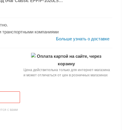
од очаг Classic EFP/P-1020LS
тальное
тно.
и транспортными компаниями
Больше узнать о доставке
Оплата картой на сайте, через
корзину
Цена действительна только для интернет-магазина
и может отличаться от цен в розничных магазинах
тся с вами