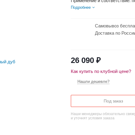
Применение и соответствие: п
Вариант размещения: Горизон
Подробнее
Вес...
Самовывоз беспла
Доставка по Росси
26 090
₽
Как купить по клубной цене?
Нашли дешевле?
Под заказ
Наши менеджеры обязательно свяжу
и уточнят условия заказа