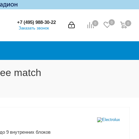
+7 (495) 988-30-22
0
0
0
0
Заказать звонок
ee match
до 9 внутренних блоков