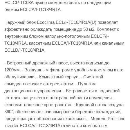
ECLCP-TC03A нужно скомплектовать со следующим
блоком ECLCA/I-TC18/4R1A
Наружный блок Ecoclima ECL/I-TC18/4R1A(U) позволяет
эффективно охлаждать помещение до 50 м2. Комплект с
внутренним блоком напольно-потолочным ECLCF/I-
TC18/4R1A, кассетным ECLCA/I-TC18/4R1A или канальным
ECLLD/I-TC18/4R1A.
- Встроенный дренажный насос, высота подъема до
1200мм. - Воздушным фильтром с удобным доступом к его
обслуживанию. - Компактный корпус. - Системой
самодиагностики с авторестартом. - Пультом
дистанционного управления. - Встраивается в подвесной
потолок, чаще всего в центральной части помещения -
экономит полезное пространство. - Круговой поток воздуха
360°, обеспечивает равномерное и бережное охлаждение,
предотвращает образования сквозняков. - Модель Profi Line
inverter ECLCA/I-TC18/4R1A отличатся компактным