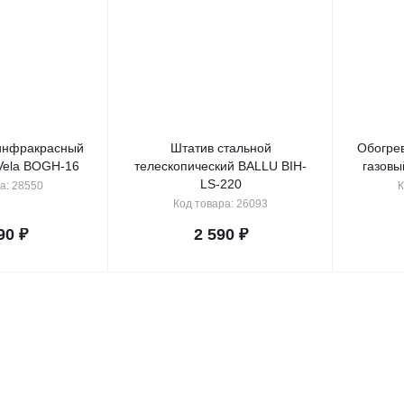
инфракрасный
Штатив стальной
Обогре
 Vela BOGH-16
телескопический BALLU BIH-
газовы
LS-220
а: 28550
К
Код товара: 26093
90
₽
2 590
₽