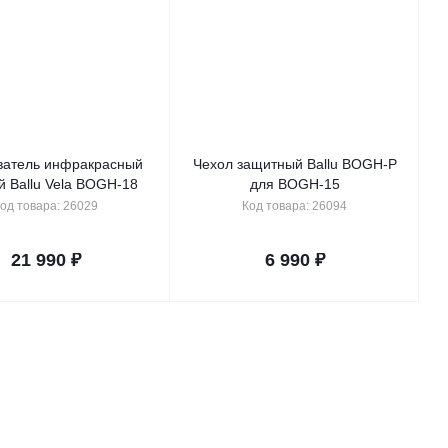
ватель инфракрасный
Чехол защитный Ballu BOGH-P
й Ballu Vela BOGH-18
для BOGH-15
од товара: 26029
Код товара: 26094
21 990
₽
6 990
₽