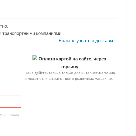
ИЯ
адью до: 50
тно.
и транспортными компаниями
Больше узнать о доставке
Оплата картой на сайте, через
корзину
Цена действительна только для интернет-магазина
и может отличаться от цен в розничных магазинах
тся с вами