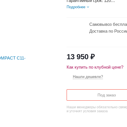
Гарантийный срок: 120
Страна производства: РОСС
Подробнее
Эффективен для помещ. площ
Макс. тепловая...
Самовывоз беспла
Доставка по Росси
13 950
₽
Как купить по клубной цене?
Нашли дешевле?
Под заказ
Наши менеджеры обязательно свяжу
и уточнят условия заказа