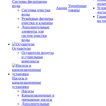
Системы фильтрации
опла
воды
Уценённые
Акции
Усло
Системы очистки
товары
дост
воды
Гара
Резьбовые фильтры
на то
очистки и клапаны
Дополнительные
элементы для
систем очистки
воды
Осушители
Осушители воздуха
и сушильные
комплексы
Насосы и
канализационные
установки
Насосы
Канализационные и
дренажные насосы
Дополнительные