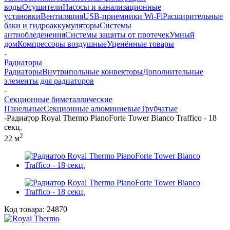
воды
Осушители
Насосы и канализационные
установки
Вентиляция
USB-приемники Wi-Fi
Расширительные
баки и гидроаккумуляторы
Системы
антиобледенения
Системы защиты от протечек
Умный
дом
Компрессоры воздушные
Уценённые товары
-
Радиаторы
Радиаторы
Внутрипольные конвекторы
Дополнительные
элементы для радиаторов
-
Секционные биметаллические
Панельные
Секционные алюминиевые
Трубчатые
-
Радиатор Royal Thermo PianoForte Tower Bianco Traffico - 18
секц.
2
22 м
Код товара:
24870