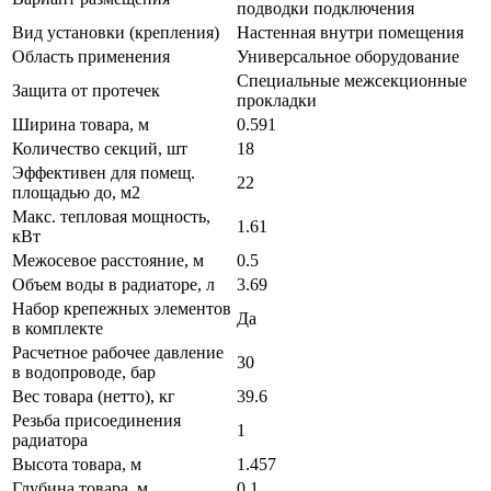
подводки подключения
Вид установки (крепления)
Настенная внутри помещения
Область применения
Универсальное оборудование
Специальные межсекционные
Защита от протечек
прокладки
Ширина товара, м
0.591
Количество секций, шт
18
Эффективен для помещ.
22
площадью до, м2
Макс. тепловая мощность,
1.61
кВт
Межосевое расстояние, м
0.5
Объем воды в радиаторе, л
3.69
Набор крепежных элементов
Да
в комплекте
Расчетное рабочее давление
30
в водопроводе, бар
Вес товара (нетто), кг
39.6
Резьба присоединения
1
радиатора
Высота товара, м
1.457
Глубина товара, м
0.1