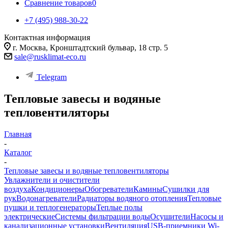
Сравнение товаров
0
+7 (495) 988-30-22
Контактная информация
г. Москва, Кронштадтский бульвар, 18 стр. 5
sale@rusklimat-eco.ru
Telegram
Тепловые завесы и водяные
тепловентиляторы
Главная
-
Каталог
-
Тепловые завесы и водяные тепловентиляторы
Увлажнители и очистители
воздуха
Кондиционеры
Обогреватели
Камины
Сушилки для
рук
Водонагреватели
Радиаторы водяного отопления
Тепловые
пушки и теплогенераторы
Теплые полы
электрические
Системы фильтрации воды
Осушители
Насосы и
канализационные установки
Вентиляция
USB-приемники Wi-