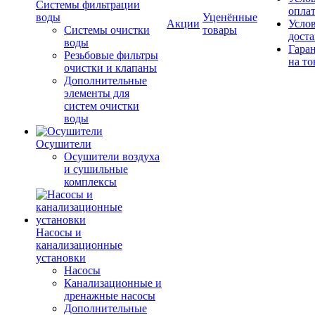
Системы фильтрации
опла
воды
Уценённые
Акции
Усло
Системы очистки
товары
дост
воды
Гара
Резьбовые фильтры
на то
очистки и клапаны
Дополнительные
элементы для
систем очистки
воды
Осушители
Осушители воздуха
и сушильные
комплексы
Насосы и
канализационные
установки
Насосы
Канализационные и
дренажные насосы
Дополнительные