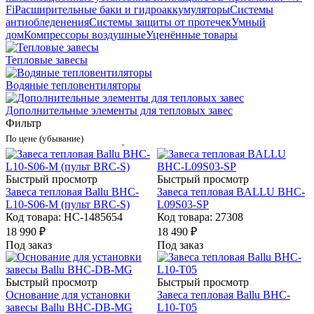
Fi
Расширительные баки и гидроаккумуляторы
Системы
антиобледенения
Системы защиты от протечек
Умный
дом
Компрессоры воздушные
Уценённые товары
Тепловые завесы
Водяные тепловентиляторы
Дополнительные элементы для тепловых завес
Фильтр
По цене (убывание)
Быстрый просмотр
Быстрый просмотр
Завеса тепловая Ballu BHC-
Завеса тепловая BALLU BHC-
L10-S06-M (пульт BRC-S)
L09S03-SP
Код товара: НС-1485654
Код товара: 27308
18 990
₽
18 490
₽
Под заказ
Под заказ
Быстрый просмотр
Быстрый просмотр
Основание для установки
Завеса тепловая Ballu BHC-
завесы Ballu BHC-DB-MG
L10-T05