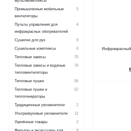
мультикомплексы
Промышленные мобильные
5
вентиляторы
Пульты управления для
4
инфракрасных обогревателей
Сушилки для рук
9
Сушильные комплексы
6
Инфракрасный 
Тепловые завесы
70
Тепловые завесы и водяные
76
тепловентиляторы
Тепловые пушки
56
Тепловые пушки и
52
теплогенераторы
Традиционные увлажнители
2
Ультразвуковые увлажнители
11
Уценённые товары
2
Фильтры и аксессуары для
9