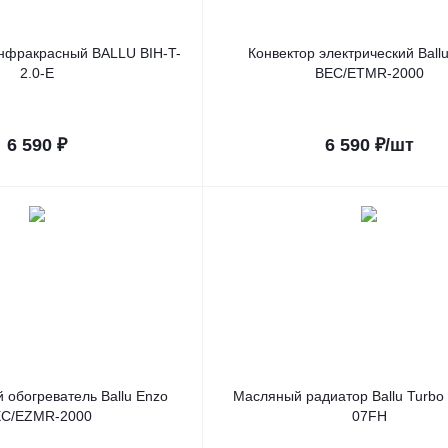
нфракрасный BALLU BIH-T-
Конвектор электрический Ballu
2.0-E
BEC/ETMR-2000
6 590
₽
6 590
₽
/шт
 обогреватель Ballu Enzo
Масляный радиатор Ballu Turbo
C/EZMR-2000
07FH