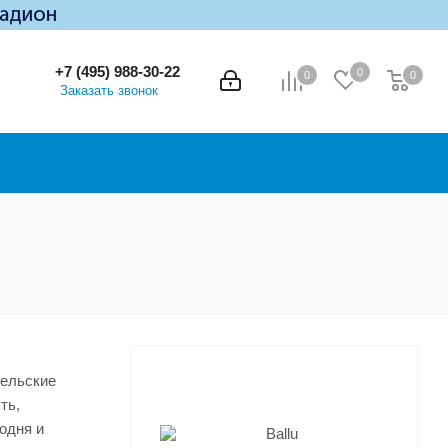
+7 (495) 988-30-22
0
0
0
0
Заказать звонок
тельские
ть,
одня и