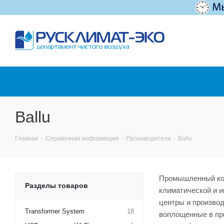
Ballu
Главная
-
Справочная информация
-
Производители
-
Ballu
Промышленный кон
Разделы товаров
климатической и и
центры и производ
Transformer System
18
воплощенные в про