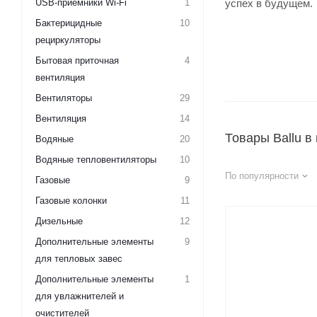
USB-приемники Wi-Fi
1
успех в будущем.
Бактерицидные
10
рециркуляторы
Бытовая приточная
4
вентиляция
Вентиляторы
29
Вентиляция
14
Товары Ballu в
Водяные
20
Водяные тепловентиляторы
10
По популярности
Газовые
9
Газовые колонки
11
Дизельные
12
Дополнительные элементы
9
для тепловых завес
Дополнительные элементы
1
для увлажнителей и
очистителей