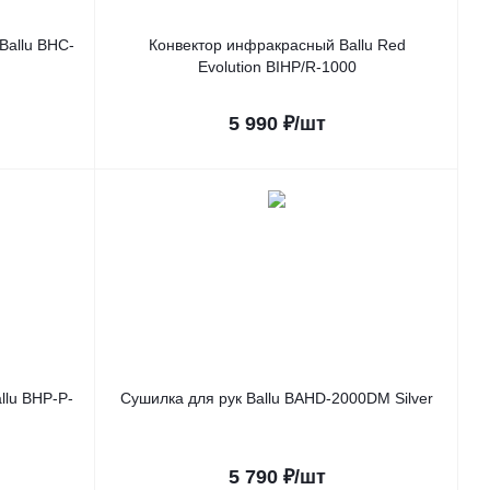
Ballu BHC-
Конвектор инфракрасный Ballu Red
Evolution BIHP/R-1000
5 990
₽
/шт
llu BHP-P-
Сушилка для рук Ballu BAHD-2000DM Silver
5 790
₽
/шт