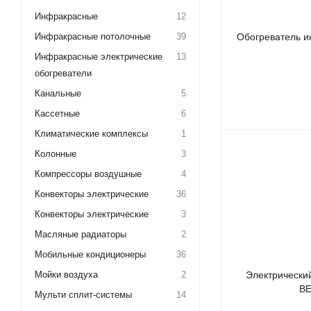
Инфракрасные
12
Инфракрасные потолочные
39
Обогреватель и
Инфракрасные электрические
13
обогреватели
Канальные
5
Кассетные
6
Климатические комплексы
1
Колонные
3
Компрессоры воздушные
4
Конвекторы электрические
36
Конвекторы электрические
3
Масляные радиаторы
2
Мобильные кондиционеры
36
Мойки воздуха
2
Электрический
BE
Мульти сплит-системы
14