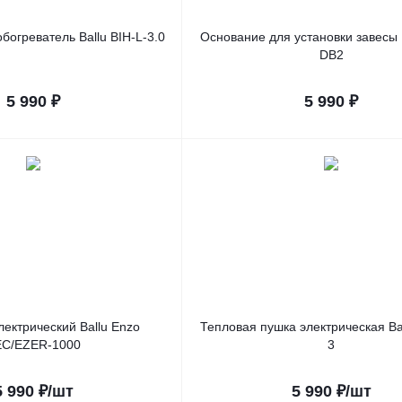
огреватель Ballu BIH-L-3.0
Основание для установки завесы 
DB2
5 990
₽
5 990
₽
лектрический Ballu Enzo
Тепловая пушка электрическая Ba
EC/EZER-1000
3
5 990
₽
/шт
5 990
₽
/шт