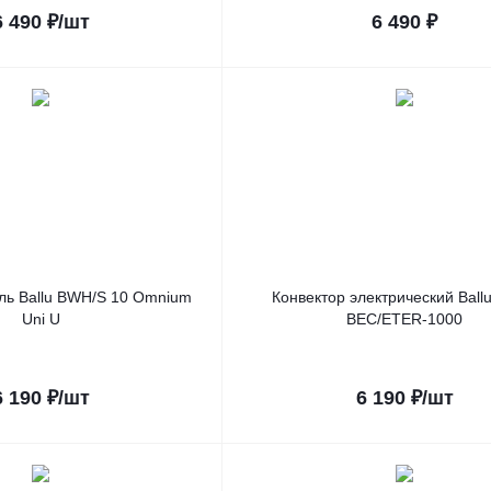
6 490
₽
/шт
6 490
₽
ль Ballu BWH/S 10 Omnium
Конвектор электрический Ballu
Uni U
BEC/ETER-1000
6 190
₽
/шт
6 190
₽
/шт