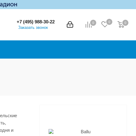
+7 (495) 988-30-22
0
0
0
0
Заказать звонок
тельские
ть,
одня и