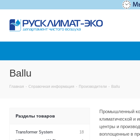
Ballu
Главная
-
Справочная информация
-
Производители
-
Ballu
Промышленный кон
Разделы товаров
климатической и и
центры и производ
Transformer System
18
воплощенные в про