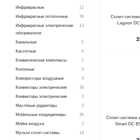
Инфракрасные
12
Инфракрасные потолочные
39
Сплит-система
Lagoon DC
Инфракрасные электрические
13
обогреватели
2
Канальные
5
Кассетные
6
Климатические комплексы
1
Колонные
3
Компрессоры воздушные
4
Конвекторы электрические
36
Конвекторы электрические
3
Масляные радиаторы
2
Мобильные кондиционеры
36
Сплит-система и
Мойки воздуха
2
Smart DC B
Мульти сплит-системы
14