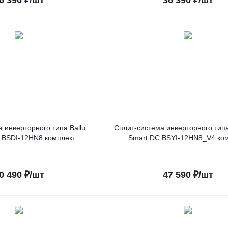
6 390
₽
/шт
36 390
₽
/шт
 инверторного типа Ballu
Сплит-система инверторного типа
 BSDI-12HN8 комплект
Smart DC BSYI-12HN8_V4 ко
0 490
₽
/шт
47 590
₽
/шт