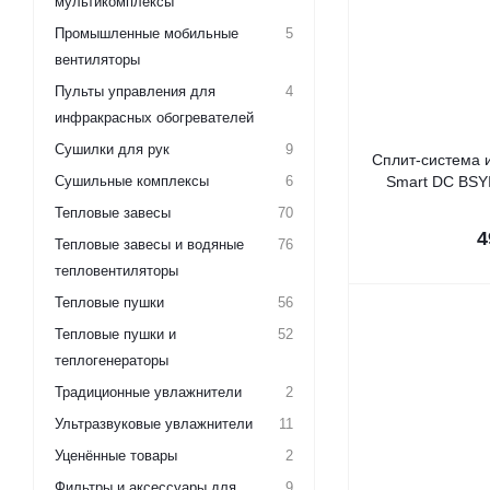
мультикомплексы
Промышленные мобильные
5
вентиляторы
Пульты управления для
4
инфракрасных обогревателей
Сушилки для рук
9
Сплит-система и
Сушильные комплексы
6
Smart DC BSY
Тепловые завесы
70
4
Тепловые завесы и водяные
76
тепловентиляторы
Тепловые пушки
56
Тепловые пушки и
52
теплогенераторы
Традиционные увлажнители
2
Ультразвуковые увлажнители
11
Уценённые товары
2
Фильтры и аксессуары для
9