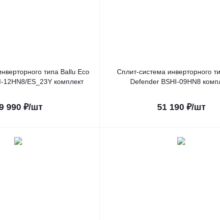
нверторного типа Ballu Eco
Сплит-система инверторного ти
I-12HN8/ES_23Y комплект
Defender BSHI-09HN8 комп
9 990
₽
/шт
51 190
₽
/шт