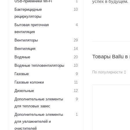
USB-приемники Wi-Fi
1
успех в будущем.
Бактерицидные
10
рециркуляторы
Бытовая приточная
4
вентиляция
Вентиляторы
29
Вентиляция
14
Товары Ballu в
Водяные
20
Водяные тепловентиляторы
10
По популярности
Газовые
9
Газовые колонки
11
Дизельные
12
Дополнительные элементы
9
для тепловых завес
Дополнительные элементы
1
для увлажнителей и
очистителей