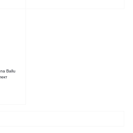
па Ballu
лект