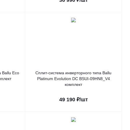
36 990
₽
/шт
 Ballu Eco
Сплит-система инверторного типа Ballu
мплект
Platinum Evolution DC BSUI-09HN8_V4
комплект
49 190
₽
/шт