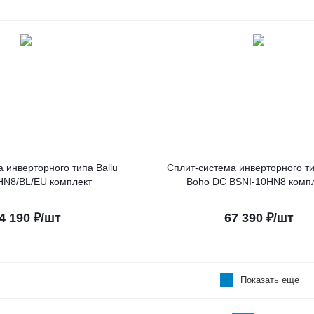
 инверторного типа Ballu
Сплит-система инверторного ти
HN8/BL/EU комплект
Boho DC BSNI-10HN8 комп
4 190
₽
/шт
67 390
₽
/шт
Показать еще