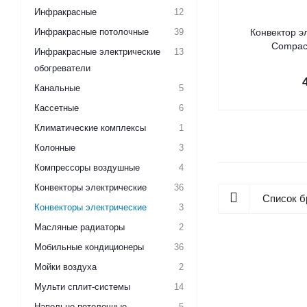
Инфракрасные
12
Инфракрасные потолочные
39
Конвектор эл
Compac
Инфракрасные электрические
13
обогреватели
Канальные
5
Кассетные
6
Климатические комплексы
1
Колонные
3
Компрессоры воздушные
4
Конвекторы электрические
36
Список б
Конвекторы электрические
3
Масляные радиаторы
2
Мобильные кондиционеры
36
Мойки воздуха
2
Мульти сплит-системы
14
Напольно-потолочные
5