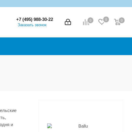
+7 (495) 988-30-22
0
0
0
0
Заказать звонок
тельские
ть,
одня и