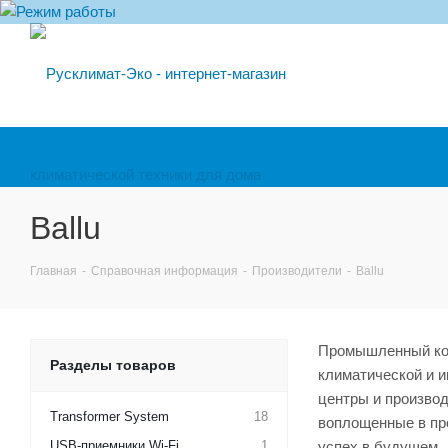
Ballu
Главная
-
Справочная информация
-
Производители
-
Ballu
Промышленный кон
Разделы товаров
климатической и и
центры и производ
Transformer System
18
воплощенные в про
USB-приемники Wi-Fi
1
успех в будущем.