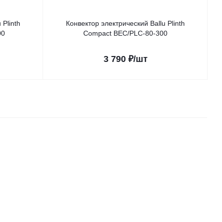
 Plinth
Конвектор электрический Ballu Plinth
00
Compact BEC/PLC-80-300
3 790
₽
/шт