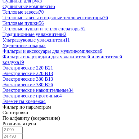
Сушилки для рук
9
Сушильные комплексы
6
Тепловые завесы
70
Тепловые завесы и водяные тепловентиляторы
76
Тепловые пушки
56
Тепловые пушки и теплогенераторы
52
Традиционные увлажнители
2
Ультразвуковые увлажнители
11
Уценённые товары
2
Фильтры и аксессуары для мультикомплексов
9
Фильтры и картриджи для увлажнителей и очистителей
воздуха
19
Электрические 220 В
21
Электрические 220 В
13
Электрические 380 В
13
Электрические 380 В
26
Электрические накопительные
34
Электрические проточные
4
Элементы крепежа
4
Фильтр по параметрам
Сортировка
По алфавиту (возрастание)
Розничная цена