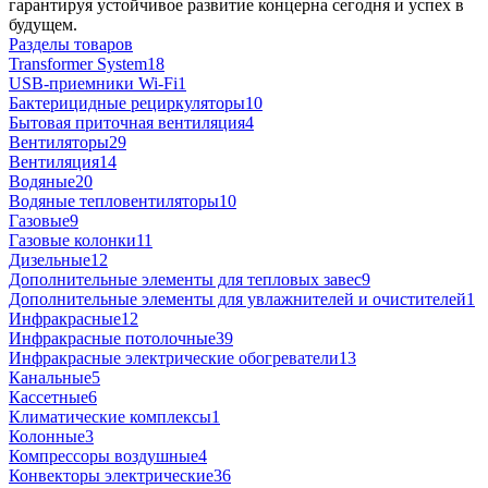
гарантируя устойчивое развитие концерна сегодня и успех в
будущем.
Разделы товаров
Transformer System
18
USB-приемники Wi-Fi
1
Бактерицидные рециркуляторы
10
Бытовая приточная вентиляция
4
Вентиляторы
29
Вентиляция
14
Водяные
20
Водяные тепловентиляторы
10
Газовые
9
Газовые колонки
11
Дизельные
12
Дополнительные элементы для тепловых завес
9
Дополнительные элементы для увлажнителей и очистителей
1
Инфракрасные
12
Инфракрасные потолочные
39
Инфракрасные электрические обогреватели
13
Канальные
5
Кассетные
6
Климатические комплексы
1
Колонные
3
Компрессоры воздушные
4
Конвекторы электрические
36