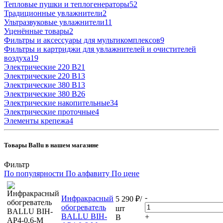
Тепловые пушки и теплогенераторы
52
Традиционные увлажнители
2
Ультразвуковые увлажнители
11
Уценённые товары
2
Фильтры и аксессуары для мультикомплексов
9
Фильтры и картриджи для увлажнителей и очистителей
воздуха
19
Электрические 220 В
21
Электрические 220 В
13
Электрические 380 В
13
Электрические 380 В
26
Электрические накопительные
34
Электрические проточные
4
Элементы крепежа
4
Товары Ballu в нашем магазине
Фильтр
По популярности
По алфавиту
По цене
-
Инфракрасный
5 290
₽
/
обогреватель
шт
BALLU BIH-
+
В