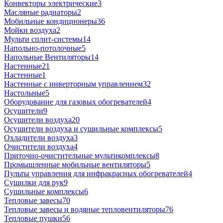
Конвекторы электрические
3
Масляные радиаторы
2
Мобильные кондиционеры
36
Мойки воздуха
2
Мульти сплит-системы
14
Напольно-потолочные
5
Напольные Вентиляторы
14
Настенные
21
Настенные
1
Настенные с инверторным управлением
32
Настольные
5
Оборудование для газовых обогревателей
4
Осушители
9
Осушители воздуха
20
Осушители воздуха и сушильные комплексы
5
Охладители воздуха
3
Очистители воздуха
4
Приточно-очистительные мультикомплексы
8
Промышленные мобильные вентиляторы
5
Пульты управления для инфракрасных обогревателей
4
Сушилки для рук
9
Сушильные комплексы
6
Тепловые завесы
70
Тепловые завесы и водяные тепловентиляторы
76
Тепловые пушки
56