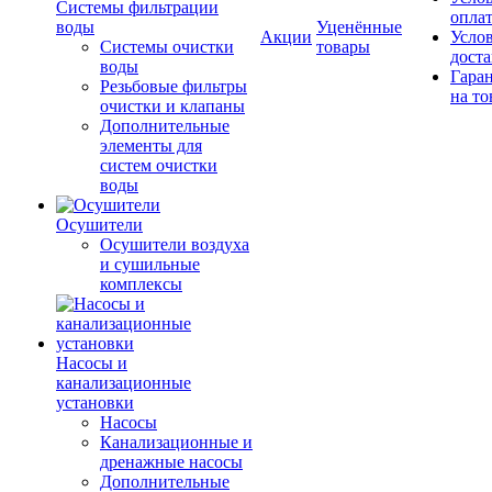
Системы фильтрации
опла
воды
Уценённые
Акции
Усло
Системы очистки
товары
дост
воды
Гара
Резьбовые фильтры
на то
очистки и клапаны
Дополнительные
элементы для
систем очистки
воды
Осушители
Осушители воздуха
и сушильные
комплексы
Насосы и
канализационные
установки
Насосы
Канализационные и
дренажные насосы
Дополнительные