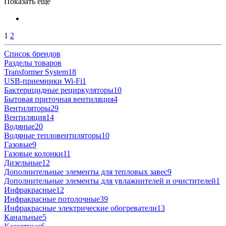
Показать еще
1
2
Список брендов
Разделы товаров
Transformer System
18
USB-приемники Wi-Fi
1
Бактерицидные рециркуляторы
10
Бытовая приточная вентиляция
4
Вентиляторы
29
Вентиляция
14
Водяные
20
Водяные тепловентиляторы
10
Газовые
9
Газовые колонки
11
Дизельные
12
Дополнительные элементы для тепловых завес
9
Дополнительные элементы для увлажнителей и очистителей
1
Инфракрасные
12
Инфракрасные потолочные
39
Инфракрасные электрические обогреватели
13
Канальные
5