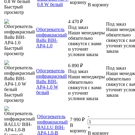
корзину
0.8 W белый
В корзину
Быстрый
просмотр
4 470
₽
Под заказ
Под заказ
Обогреватель
Наши менедж
Наши менеджеры
инфракрасный
обязательно
обязательно
Ballu BIH-
свяжутся с ва
свяжутся с вами
AP4-1.0
уточнят усло
Быстрый
и уточнят
заказа
просмотр
условия заказа
6 890
₽
Под заказ
Обогреватель
Под заказ
Наши менедж
инфракрасный
Наши менеджеры
обязательно
Ballu BIH-
обязательно
свяжутся с ва
AP4-1.0 W
свяжутся с вами
уточнят усло
белый
и уточнят
Быстрый
заказа
условия заказа
просмотр
-
Обогреватель
7 990
₽
инфракрасный
В
BALLU BIH-
+
корзину
AP4-1.0-B
В корзину