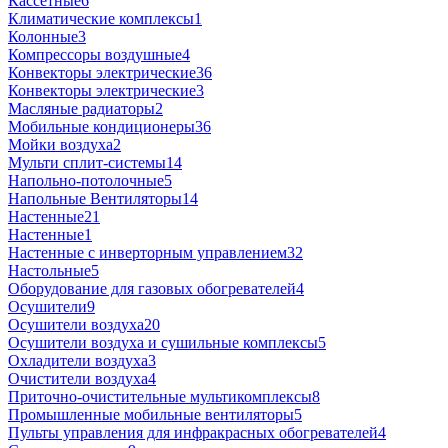
Кассетные
6
Климатические комплексы
1
Колонные
3
Компрессоры воздушные
4
Конвекторы электрические
36
Конвекторы электрические
3
Масляные радиаторы
2
Мобильные кондиционеры
36
Мойки воздуха
2
Мульти сплит-системы
14
Напольно-потолочные
5
Напольные Вентиляторы
14
Настенные
21
Настенные
1
Настенные с инверторным управлением
32
Настольные
5
Оборудование для газовых обогревателей
4
Осушители
9
Осушители воздуха
20
Осушители воздуха и сушильные комплексы
5
Охладители воздуха
3
Очистители воздуха
4
Приточно-очистительные мультикомплексы
8
Промышленные мобильные вентиляторы
5
Пульты управления для инфракрасных обогревателей
4