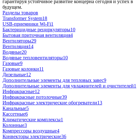
гарантируя устойчивое развитие концерна сегодня и успех в
будущем.
Разделы товаров
Transformer System
18
USB-приемники Wi-Fi
1
Бактерицидные рециркуляторы
10
Бытовая приточная вентиляция
4
Вентиляторы
29
Вентиляция
14
Водяные
20
Водяные тепловентиляторы
10
Газовые
9
Газовые колонки
11
Дизельные
12
Дополнительные элементы для тепловых завес
9
Дополнительные элементы для увлажнителей и очистителей
1
Инфракрасные
12
Инфракрасные потолочные
39
Инфракрасные электрические обогреватели
13
Канальные
5
Кассетные
6
Климатические комплексы
1
Колонные
3
Компрессоры воздушные
4
Конвекторы электрические
36