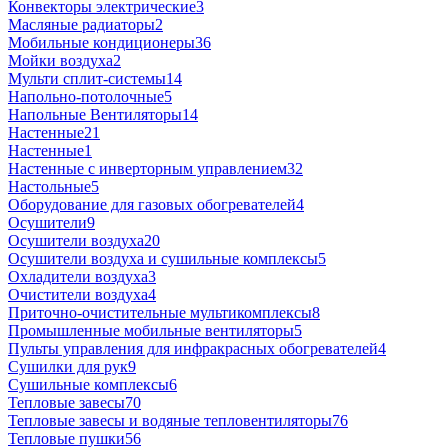
Конвекторы электрические
3
Масляные радиаторы
2
Мобильные кондиционеры
36
Мойки воздуха
2
Мульти сплит-системы
14
Напольно-потолочные
5
Напольные Вентиляторы
14
Настенные
21
Настенные
1
Настенные с инверторным управлением
32
Настольные
5
Оборудование для газовых обогревателей
4
Осушители
9
Осушители воздуха
20
Осушители воздуха и сушильные комплексы
5
Охладители воздуха
3
Очистители воздуха
4
Приточно-очистительные мультикомплексы
8
Промышленные мобильные вентиляторы
5
Пульты управления для инфракрасных обогревателей
4
Сушилки для рук
9
Сушильные комплексы
6
Тепловые завесы
70
Тепловые завесы и водяные тепловентиляторы
76
Тепловые пушки
56