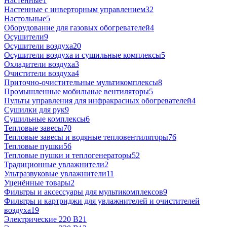
Настенные
1
Настенные с инверторным управлением
32
Настольные
5
Оборудование для газовых обогревателей
4
Осушители
9
Осушители воздуха
20
Осушители воздуха и сушильные комплексы
5
Охладители воздуха
3
Очистители воздуха
4
Приточно-очистительные мультикомплексы
8
Промышленные мобильные вентиляторы
5
Пульты управления для инфракрасных обогревателей
4
Сушилки для рук
9
Сушильные комплексы
6
Тепловые завесы
70
Тепловые завесы и водяные тепловентиляторы
76
Тепловые пушки
56
Тепловые пушки и теплогенераторы
52
Традиционные увлажнители
2
Ультразвуковые увлажнители
11
Уценённые товары
2
Фильтры и аксессуары для мультикомплексов
9
Фильтры и картриджи для увлажнителей и очистителей
воздуха
19
Электрические 220 В
21