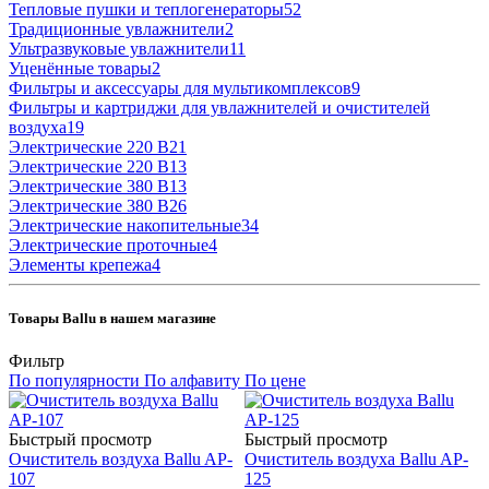
Тепловые пушки и теплогенераторы
52
Традиционные увлажнители
2
Ультразвуковые увлажнители
11
Уценённые товары
2
Фильтры и аксессуары для мультикомплексов
9
Фильтры и картриджи для увлажнителей и очистителей
воздуха
19
Электрические 220 В
21
Электрические 220 В
13
Электрические 380 В
13
Электрические 380 В
26
Электрические накопительные
34
Электрические проточные
4
Элементы крепежа
4
Товары Ballu в нашем магазине
Фильтр
По популярности
По алфавиту
По цене
Быстрый просмотр
Быстрый просмотр
Очиститель воздуха Ballu AP-
Очиститель воздуха Ballu AP-
107
125