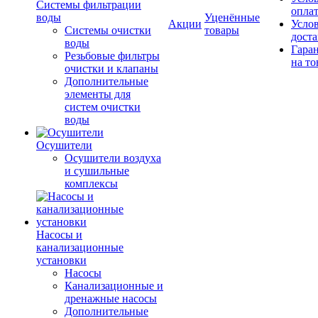
Системы фильтрации
опла
воды
Уценённые
Акции
Усло
Системы очистки
товары
дост
воды
Гара
Резьбовые фильтры
на то
очистки и клапаны
Дополнительные
элементы для
систем очистки
воды
Осушители
Осушители воздуха
и сушильные
комплексы
Насосы и
канализационные
установки
Насосы
Канализационные и
дренажные насосы
Дополнительные