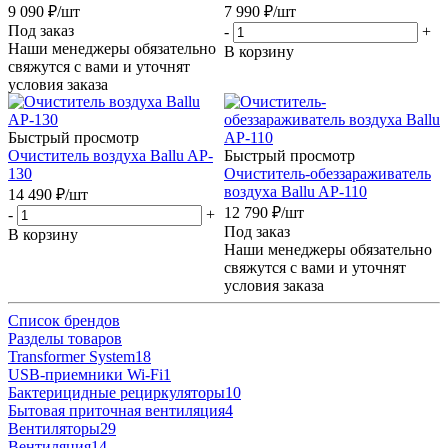
9 090
₽
/шт
7 990
₽
/шт
Под заказ
-
+
Наши менеджеры обязательно
В корзину
свяжутся с вами и уточнят
условия заказа
Быстрый просмотр
Очиститель воздуха Ballu AP-
Быстрый просмотр
130
Очиститель-обеззараживатель
воздуха Ballu AP-110
14 490
₽
/шт
12 790
₽
/шт
-
+
Под заказ
В корзину
Наши менеджеры обязательно
свяжутся с вами и уточнят
условия заказа
Список брендов
Разделы товаров
Transformer System
18
USB-приемники Wi-Fi
1
Бактерицидные рециркуляторы
10
Бытовая приточная вентиляция
4
Вентиляторы
29
Вентиляция
14