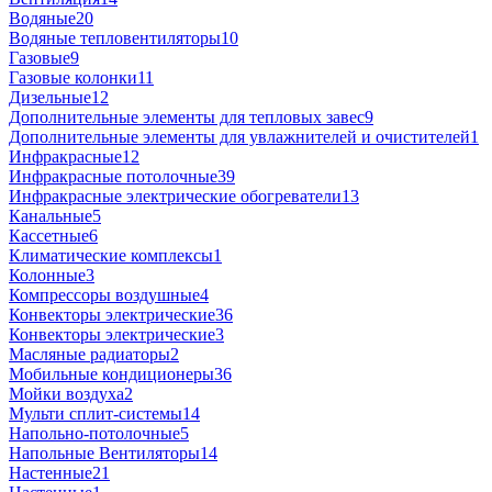
Водяные
20
Водяные тепловентиляторы
10
Газовые
9
Газовые колонки
11
Дизельные
12
Дополнительные элементы для тепловых завес
9
Дополнительные элементы для увлажнителей и очистителей
1
Инфракрасные
12
Инфракрасные потолочные
39
Инфракрасные электрические обогреватели
13
Канальные
5
Кассетные
6
Климатические комплексы
1
Колонные
3
Компрессоры воздушные
4
Конвекторы электрические
36
Конвекторы электрические
3
Масляные радиаторы
2
Мобильные кондиционеры
36
Мойки воздуха
2
Мульти сплит-системы
14
Напольно-потолочные
5
Напольные Вентиляторы
14
Настенные
21