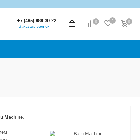
+7 (495) 988-30-22
0
0
0
0
Заказать звонок
lu Machine
.
тем
ные