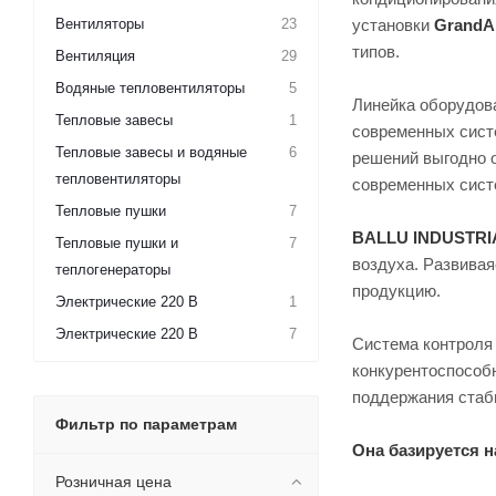
Вентиляторы
23
установки
GrandA
типов.
Вентиляция
29
Водяные тепловентиляторы
5
Линейка оборудо
Тепловые завесы
1
современных сист
Тепловые завесы и водяные
6
решений выгодно о
тепловентиляторы
современных сист
Тепловые пушки
7
BALLU INDUSTR
Тепловые пушки и
7
воздуха. Развива
теплогенераторы
продукцию.
Электрические 220 В
1
Электрические 220 В
7
Система контроля
конкурентоспособн
поддержания стаб
Фильтр по параметрам
Она базируется н
Розничная цена