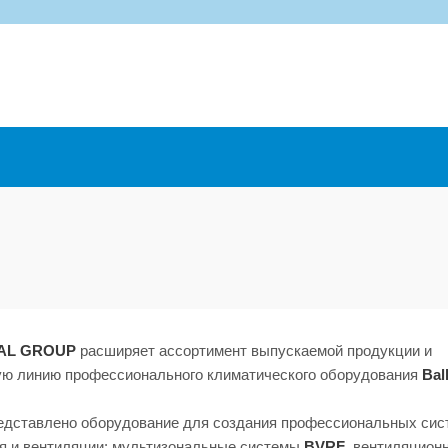
IAL GROUP
расширяет ассортимент выпускаемой продукции и
ую линию профессионального климатического оборудования
Bal
едставлено оборудование для создания профессиональных сис
я и вентиляции: мультизональные системы
BVRF
, вентиляцион