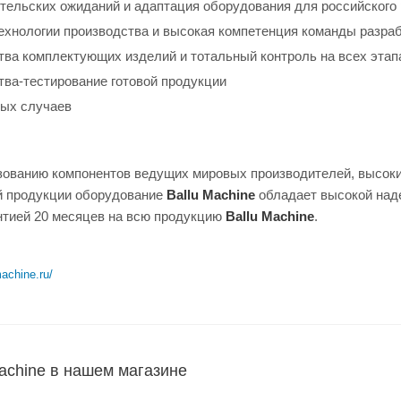
тельских ожиданий и адаптация оборудования для российского
хнологии производства и высокая компетенция команды разра
тва комплектующих изделий и тотальный контроль на всех этап
тва-тестирование готовой продукции
ных случаев
зованию компонентов ведущих мировых производителей, высоким
й продукции оборудование
Ballu Machine
обладает высокой над
нтией 20 месяцев на всю продукцию
Ballu Machine
.
machine.ru/
achine в нашем магазине