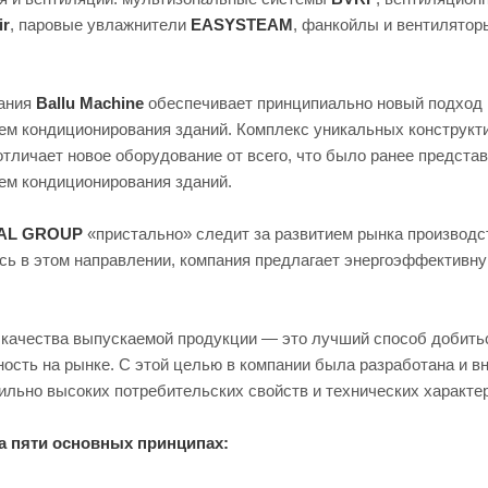
ir
, паровые увлажнители
EASYSTEAM
, фанкойлы и вентилятор
вания
Ballu Machine
обеспечивает принципиально новый подход 
ем кондиционирования зданий. Комплекс уникальных конструкт
тличает новое оборудование от всего, что было ранее предста
ем кондиционирования зданий.
IAL GROUP
«пристально» следит за развитием рынка производ
ясь в этом направлении, компания предлагает энергоэффективн
 качества выпускаемой продукции — это лучший способ добить
ость на рынке. С этой целью в компании была разработана и в
ильно высоких потребительских свойств и технических характ
а пяти основных принципах: