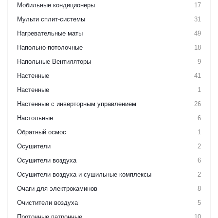
Мобильные кондиционеры
17
Мульти сплит-системы
31
Нагревательные маты
49
Напольно-потолочные
18
Напольные Вентиляторы
9
Настенные
41
Настенные
1
Настенные с инверторным управлением
26
Настольные
6
Обратный осмос
1
Осушители
2
Осушители воздуха
6
Осушители воздуха и сушильные комплексы
2
Очаги для электрокаминов
8
Очистители воздуха
5
Проточные патронные
10