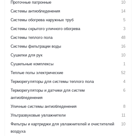
Проточные патронные
10
Системы антиобледенения
14
Системы обогрева наружных труб
5
Системы скрытого уличного обогрева
3
Системы теплого пола
48
Системы фильтрации воды
16
Сушилки для рук
10
Сушильные комплексы
1
Теплые полы электрические
52
Терморегуляторы для системы теплого пола
4
Терморегуляторы и датчики для систем
6
антиобледенения
Уличные системы антиобледенения
8
Ультразвуковые увлажнители
11
Фильтры и картриджи для увлажнителей и очистителей
10
воздуха