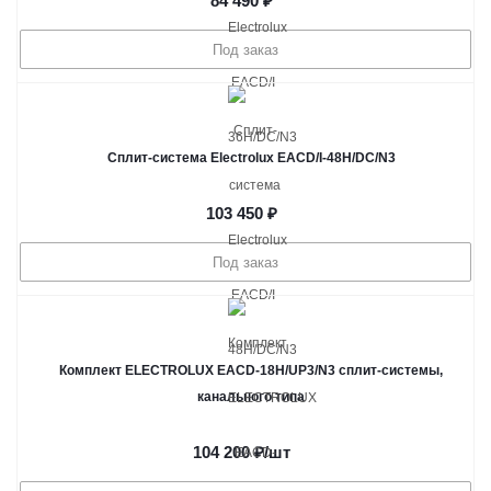
84 490
₽
Под заказ
Сплит-система Electrolux EACD/I-48H/DC/N3
103 450
₽
Под заказ
Комплект ELECTROLUX EACD-18H/UP3/N3 сплит-системы,
канального типа
104 200
₽
/шт