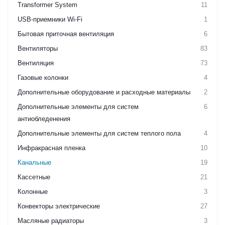
Transformer System
11
USB-приемники Wi-Fi
1
Бытовая приточная вентиляция
6
Вентиляторы
83
Вентиляция
73
Газовые колонки
4
Дополнительные оборудование и расходные материалы
2
Дополнительные элементы для систем
6
антиобледенения
Дополнительные элементы для систем теплого пола
4
Инфракрасная пленка
10
Канальные
19
Кассетные
21
Колонные
3
Конвекторы электрические
27
Масляные радиаторы
3