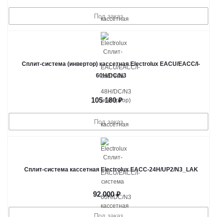
Под заказ
Сплит-система (инвертор) кассетная Electrolux EACU/EACС/I-
60H/DC/N3
105 180
₽
Под заказ
Сплит-система кассетная Electrolux EACС-24H/UP2/N3_LAK
92 000
₽
Под заказ