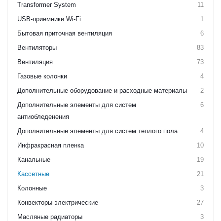
Transformer System
11
USB-приемники Wi-Fi
1
Бытовая приточная вентиляция
6
Вентиляторы
83
Вентиляция
73
Газовые колонки
4
Дополнительные оборудование и расходные материалы
2
Дополнительные элементы для систем
6
антиобледенения
Дополнительные элементы для систем теплого пола
4
Инфракрасная пленка
10
Канальные
19
Кассетные
21
Колонные
3
Конвекторы электрические
27
Масляные радиаторы
3