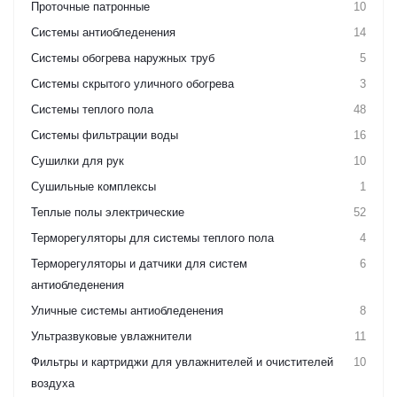
Проточные патронные
10
Системы антиобледенения
14
Системы обогрева наружных труб
5
Системы скрытого уличного обогрева
3
Системы теплого пола
48
Системы фильтрации воды
16
Сушилки для рук
10
Сушильные комплексы
1
Теплые полы электрические
52
Терморегуляторы для системы теплого пола
4
Терморегуляторы и датчики для систем
6
антиобледенения
Уличные системы антиобледенения
8
Ультразвуковые увлажнители
11
Фильтры и картриджи для увлажнителей и очистителей
10
воздуха