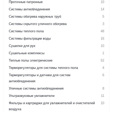
Проточные патронные
10
Системы антиобледенения
14
Системы обогрева наружных труб
5
Системы скрытого уличного обогрева
3
Системы теплого пола
48
Системы фильтрации воды
16
Сушилки для рук
10
Сушильные комплексы
1
Теплые полы электрические
52
Терморегуляторы для системы теплого пола
4
Терморегуляторы и датчики для систем
6
антиобледенения
Уличные системы антиобледенения
8
Ультразвуковые увлажнители
11
Фильтры и картриджи для увлажнителей и очистителей
10
воздуха