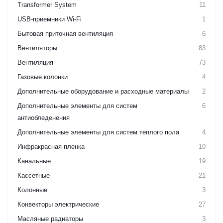
Transformer System
11
USB-приемники Wi-Fi
1
Бытовая приточная вентиляция
6
Вентиляторы
83
Вентиляция
73
Газовые колонки
4
Дополнительные оборудование и расходные материалы
2
Дополнительные элементы для систем
6
антиобледенения
Дополнительные элементы для систем теплого пола
4
Инфракрасная пленка
10
Канальные
19
Кассетные
21
Колонные
3
Конвекторы электрические
27
Масляные радиаторы
3