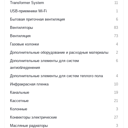
Transformer System
11
USB-приемники Wi-Fi
1
Бытовая приточная вентиляция
6
Вентиляторы
83
Вентиляция
73
Газовые колонки
4
Дополнительные оборудование и расходные материалы
2
Дополнительные элементы для систем
6
антиобледенения
Дополнительные элементы для систем теплого пола
4
Инфракрасная пленка
10
Канальные
19
Кассетные
21
Колонные
3
Конвекторы электрические
27
Масляные радиаторы
3