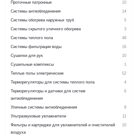
Проточные патронные
10
Системы антиобледенения
14
Системы обогрева наружных труб
5
Системы скрытого уличного обогрева
3
Системы теплого пола
48
Системы фильтрации воды
16
Сушилки для рук
10
Сушильные комплексы
1
Теплые полы электрические
52
Терморегуляторы для системы теплого пола
4
Терморегуляторы и датчики для систем
6
антиобледенения
Уличные системы антиобледенения
8
Ультразвуковые увлажнители
11
Фильтры и картриджи для увлажнителей и очистителей
10
воздуха