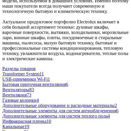
модели, используемой в домашних условиях. Именно поэтому
наши покупатели всегда получают современную и
технологичную бытовую и климатическую технику.
Актуальное продуктовое портфолио Electrolux включает в
себя большой ассортимент техники: духовые шкафы,
варочные поверхности, вытяжки, холодильники, морозильные
лари, винные шкафы, плиты, посудомоечные и стиральные
машины, пылесосы, малую бытовую технику, бытовые и
профессиональные системы кондиционирования, тепловую
технику, увлажнители воздуха, водонагреватели, теплые полы
и электрические камины.
Разделы товаров
Transformer System
11
USB-приемники Wi-Fi
1
Бытовая приточная вентиляция
6
Вентиляторы
83
Вентиляция
73
Газовые колонки
4
Дополнительные оборудование и расходные материалы
2
Дополнительные элементы для систем антиобледенения
6
Дополнительные элементы для систем теплого пола
4
Инфракрасная пленка
10
Канальные
19