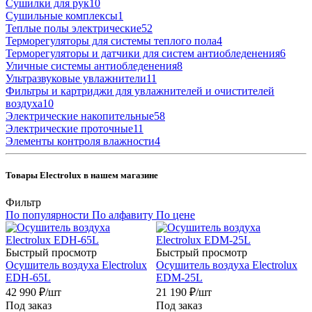
Сушилки для рук
10
Сушильные комплексы
1
Теплые полы электрические
52
Терморегуляторы для системы теплого пола
4
Терморегуляторы и датчики для систем антиобледенения
6
Уличные системы антиобледенения
8
Ультразвуковые увлажнители
11
Фильтры и картриджи для увлажнителей и очистителей
воздуха
10
Электрические накопительные
58
Электрические проточные
11
Элементы контроля влажности
4
Товары Electrolux в нашем магазине
Фильтр
По популярности
По алфавиту
По цене
Быстрый просмотр
Быстрый просмотр
Осушитель воздуха Electrolux
Осушитель воздуха Electrolux
EDH-65L
EDM-25L
42 990
₽
/шт
21 190
₽
/шт
Под заказ
Под заказ