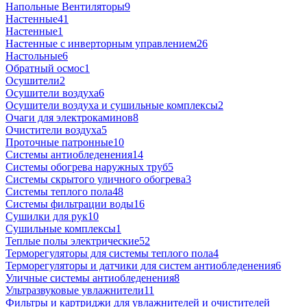
Напольные Вентиляторы
9
Настенные
41
Настенные
1
Настенные с инверторным управлением
26
Настольные
6
Обратный осмос
1
Осушители
2
Осушители воздуха
6
Осушители воздуха и сушильные комплексы
2
Очаги для электрокаминов
8
Очистители воздуха
5
Проточные патронные
10
Системы антиобледенения
14
Системы обогрева наружных труб
5
Системы скрытого уличного обогрева
3
Системы теплого пола
48
Системы фильтрации воды
16
Сушилки для рук
10
Сушильные комплексы
1
Теплые полы электрические
52
Терморегуляторы для системы теплого пола
4
Терморегуляторы и датчики для систем антиобледенения
6
Уличные системы антиобледенения
8
Ультразвуковые увлажнители
11
Фильтры и картриджи для увлажнителей и очистителей