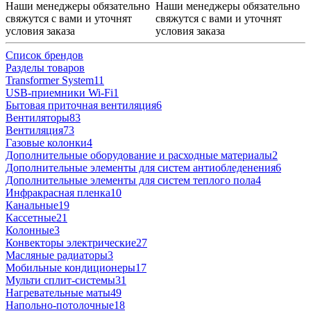
Наши менеджеры обязательно
Наши менеджеры обязательно
свяжутся с вами и уточнят
свяжутся с вами и уточнят
условия заказа
условия заказа
Список брендов
Разделы товаров
Transformer System
11
USB-приемники Wi-Fi
1
Бытовая приточная вентиляция
6
Вентиляторы
83
Вентиляция
73
Газовые колонки
4
Дополнительные оборудование и расходные материалы
2
Дополнительные элементы для систем антиобледенения
6
Дополнительные элементы для систем теплого пола
4
Инфракрасная пленка
10
Канальные
19
Кассетные
21
Колонные
3
Конвекторы электрические
27
Масляные радиаторы
3
Мобильные кондиционеры
17
Мульти сплит-системы
31
Нагревательные маты
49
Напольно-потолочные
18