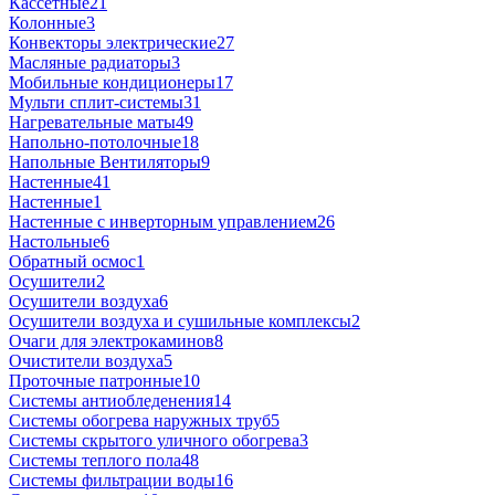
Кассетные
21
Колонные
3
Конвекторы электрические
27
Масляные радиаторы
3
Мобильные кондиционеры
17
Мульти сплит-системы
31
Нагревательные маты
49
Напольно-потолочные
18
Напольные Вентиляторы
9
Настенные
41
Настенные
1
Настенные с инверторным управлением
26
Настольные
6
Обратный осмос
1
Осушители
2
Осушители воздуха
6
Осушители воздуха и сушильные комплексы
2
Очаги для электрокаминов
8
Очистители воздуха
5
Проточные патронные
10
Системы антиобледенения
14
Системы обогрева наружных труб
5
Системы скрытого уличного обогрева
3
Системы теплого пола
48
Системы фильтрации воды
16