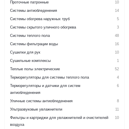
Проточные патронные
10
Системы антиобледенения
14
Системы обогрева наружных труб
5
Системы скрытого уличного обогрева
3
Системы теплого пола
48
Системы фильтрации воды
16
Сушилки для рук
10
Сушильные комплексы
1
Теплые полы электрические
52
Терморегуляторы для системы теплого пола
4
Терморегуляторы и датчики для систем
6
антиобледенения
Уличные системы антиобледенения
8
Ультразвуковые увлажнители
11
Фильтры и картриджи для увлажнителей и очистителей
10
воздуха