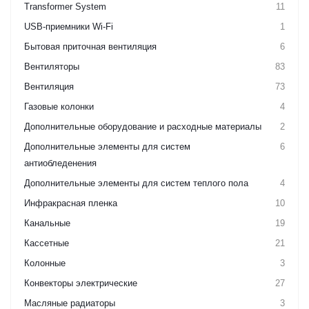
Transformer System
11
USB-приемники Wi-Fi
1
Бытовая приточная вентиляция
6
Вентиляторы
83
Вентиляция
73
Газовые колонки
4
Дополнительные оборудование и расходные материалы
2
Дополнительные элементы для систем
6
антиобледенения
Дополнительные элементы для систем теплого пола
4
Инфракрасная пленка
10
Канальные
19
Кассетные
21
Колонные
3
Конвекторы электрические
27
Масляные радиаторы
3