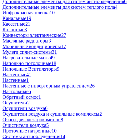
Дополнительные элементы для систем антиобледенения
6
Дополнительные элементы для систем теплого пола
4
Инфракрасная пленка
10
Канальные
19
Кассетные
21
Колонные
3
Конвекторы электрические
27
Масляные радиаторы
3
Мобильные кондиционеры
17
Мульти сплит-системы
31
Нагревательные маты
49
Напольно-потолочные
18
Напольные Вентиляторы
9
Настенные
41
Настенные
1
Настенные с инверторным управлением
26
Настольные
6
Обратный осмос
1
Осушители
2
Осушители воздуха
6
Осушители воздуха и сушильные комплексы
2
Очаги для электрокаминов
8
Очистители воздуха
5
Проточные патронные
10
Системы антиобледенения
14