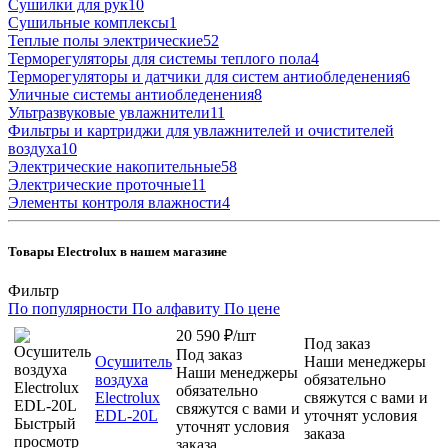
Сушилки для рук
10
Сушильные комплексы
1
Теплые полы электрические
52
Терморегуляторы для системы теплого пола
4
Терморегуляторы и датчики для систем антиобледенения
6
Уличные системы антиобледенения
8
Ультразвуковые увлажнители
11
Фильтры и картриджи для увлажнителей и очистителей
воздуха
10
Электрические накопительные
58
Электрические проточные
11
Элементы контроля влажности
4
Товары Electrolux в нашем магазине
Фильтр
По популярности
По алфавиту
По цене
20 590
₽
/шт
Под заказ
Под заказ
Осушитель
Наши менеджеры
Наши менеджеры
воздуха
обязательно
обязательно
Electrolux
свяжутся с вами и
свяжутся с вами и
EDL-20L
уточнят условия
Быстрый
уточнят условия
заказа
просмотр
заказа