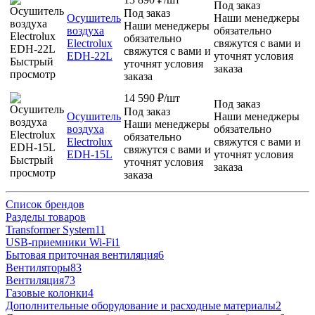
Под заказ
Под заказ
Осушитель
Наши менеджеры
Наши менеджеры
воздуха
обязательно
обязательно
Electrolux
свяжутся с вами и
свяжутся с вами и
EDH-22L
уточнят условия
Быстрый
уточнят условия
заказа
просмотр
заказа
14 590
₽
/шт
Под заказ
Под заказ
Осушитель
Наши менеджеры
Наши менеджеры
воздуха
обязательно
обязательно
Electrolux
свяжутся с вами и
свяжутся с вами и
EDH-15L
уточнят условия
Быстрый
уточнят условия
заказа
просмотр
заказа
Список брендов
Разделы товаров
Transformer System
11
USB-приемники Wi-Fi
1
Бытовая приточная вентиляция
6
Вентиляторы
83
Вентиляция
73
Газовые колонки
4
Дополнительные оборудование и расходные материалы
2