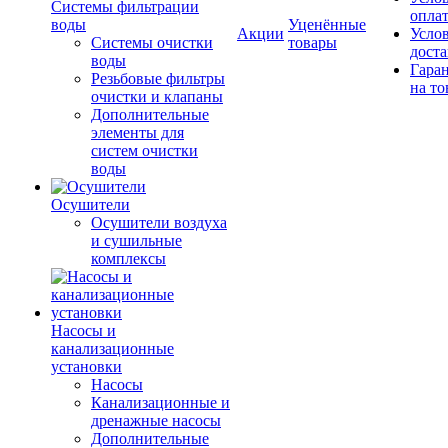
Системы фильтрации
опла
воды
Уценённые
Акции
Усло
Системы очистки
товары
дост
воды
Гара
Резьбовые фильтры
на то
очистки и клапаны
Дополнительные
элементы для
систем очистки
воды
Осушители
Осушители воздуха
и сушильные
комплексы
Насосы и
канализационные
установки
Насосы
Канализационные и
дренажные насосы
Дополнительные