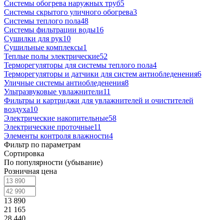
Системы обогрева наружных труб
5
Системы скрытого уличного обогрева
3
Системы теплого пола
48
Системы фильтрации воды
16
Сушилки для рук
10
Сушильные комплексы
1
Теплые полы электрические
52
Терморегуляторы для системы теплого пола
4
Терморегуляторы и датчики для систем антиобледенения
6
Уличные системы антиобледенения
8
Ультразвуковые увлажнители
11
Фильтры и картриджи для увлажнителей и очистителей
воздуха
10
Электрические накопительные
58
Электрические проточные
11
Элементы контроля влажности
4
Фильтр по параметрам
Сортировка
По популярности (убывание)
Розничная цена
13 890
21 165
28 440