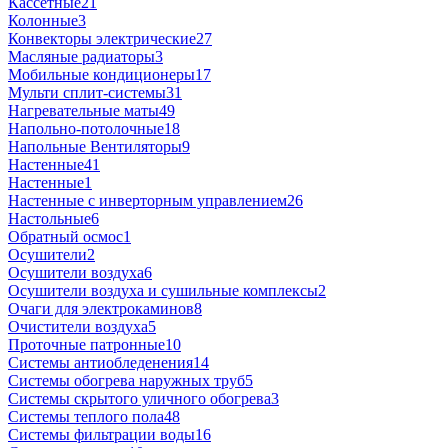
Кассетные
21
Колонные
3
Конвекторы электрические
27
Масляные радиаторы
3
Мобильные кондиционеры
17
Мульти сплит-системы
31
Нагревательные маты
49
Напольно-потолочные
18
Напольные Вентиляторы
9
Настенные
41
Настенные
1
Настенные с инверторным управлением
26
Настольные
6
Обратный осмос
1
Осушители
2
Осушители воздуха
6
Осушители воздуха и сушильные комплексы
2
Очаги для электрокаминов
8
Очистители воздуха
5
Проточные патронные
10
Системы антиобледенения
14
Системы обогрева наружных труб
5
Системы скрытого уличного обогрева
3
Системы теплого пола
48
Системы фильтрации воды
16