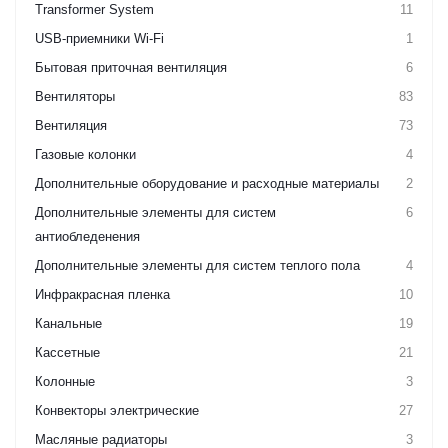
Transformer System
11
USB-приемники Wi-Fi
1
Бытовая приточная вентиляция
6
Вентиляторы
83
Вентиляция
73
Газовые колонки
4
Дополнительные оборудование и расходные материалы
2
Дополнительные элементы для систем
6
антиобледенения
Дополнительные элементы для систем теплого пола
4
Инфракрасная пленка
10
Канальные
19
Кассетные
21
Колонные
3
Конвекторы электрические
27
Масляные радиаторы
3