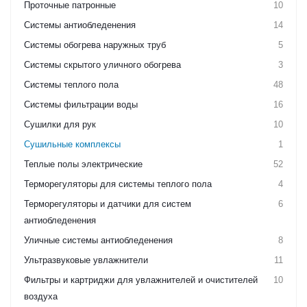
Проточные патронные
10
Системы антиобледенения
14
Системы обогрева наружных труб
5
Системы скрытого уличного обогрева
3
Системы теплого пола
48
Системы фильтрации воды
16
Сушилки для рук
10
Сушильные комплексы
1
Теплые полы электрические
52
Терморегуляторы для системы теплого пола
4
Терморегуляторы и датчики для систем
6
антиобледенения
Уличные системы антиобледенения
8
Ультразвуковые увлажнители
11
Фильтры и картриджи для увлажнителей и очистителей
10
воздуха