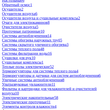
Настольные
6
Обратный осмос
1
Осушители
2
Осушители воздуха
6
Осушители воздуха и сушильные комплексы
2
Очаги для электрокаминов
8
Очистители воздуха
5
Проточные патронные
10
Системы антиобледенения
14
Системы обогрева наружных труб
5
Системы скрытого уличного обогрева
3
Системы теплого пола
48
Системы фильтрации воды
16
Сушилки для рук
10
Сушильные комплексы
1
Теплые полы электрические
52
Терморегуляторы для системы теплого пола
4
Терморегуляторы и датчики для систем антиобледенения
6
Уличные системы антиобледенения
8
Ультразвуковые увлажнители
11
Фильтры и картриджи для увлажнителей и очистителей
воздуха
10
Электрические накопительные
58
Электрические проточные
11
Элементы контроля влажности
4