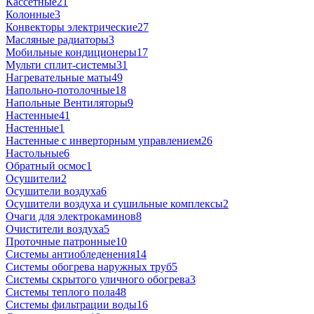
Кассетные
21
Колонные
3
Конвекторы электрические
27
Масляные радиаторы
3
Мобильные кондиционеры
17
Мульти сплит-системы
31
Нагревательные маты
49
Напольно-потолочные
18
Напольные Вентиляторы
9
Настенные
41
Настенные
1
Настенные с инверторным управлением
26
Настольные
6
Обратный осмос
1
Осушители
2
Осушители воздуха
6
Осушители воздуха и сушильные комплексы
2
Очаги для электрокаминов
8
Очистители воздуха
5
Проточные патронные
10
Системы антиобледенения
14
Системы обогрева наружных труб
5
Системы скрытого уличного обогрева
3
Системы теплого пола
48
Системы фильтрации воды
16