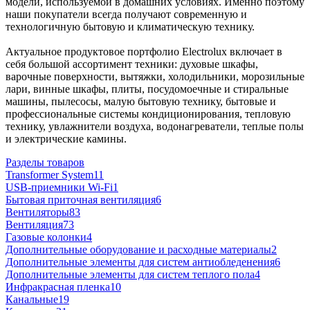
модели, используемой в домашних условиях. Именно поэтому
наши покупатели всегда получают современную и
технологичную бытовую и климатическую технику.
Актуальное продуктовое портфолио Electrolux включает в
себя большой ассортимент техники: духовые шкафы,
варочные поверхности, вытяжки, холодильники, морозильные
лари, винные шкафы, плиты, посудомоечные и стиральные
машины, пылесосы, малую бытовую технику, бытовые и
профессиональные системы кондиционирования, тепловую
технику, увлажнители воздуха, водонагреватели, теплые полы
и электрические камины.
Разделы товаров
Transformer System
11
USB-приемники Wi-Fi
1
Бытовая приточная вентиляция
6
Вентиляторы
83
Вентиляция
73
Газовые колонки
4
Дополнительные оборудование и расходные материалы
2
Дополнительные элементы для систем антиобледенения
6
Дополнительные элементы для систем теплого пола
4
Инфракрасная пленка
10
Канальные
19