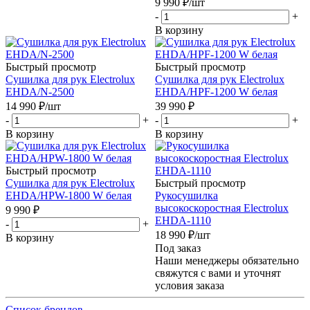
9 990
₽
/шт
-
+
В корзину
Быстрый просмотр
Быстрый просмотр
Cушилка для рук Electrolux
Cушилка для рук Electrolux
EHDA/N-2500
EHDA/HPF-1200 W белая
14 990
₽
/шт
39 990
₽
-
+
-
+
В корзину
В корзину
Быстрый просмотр
Cушилка для рук Electrolux
Быстрый просмотр
EHDA/HPW-1800 W белая
Рукосушилка
высокоскоростная Electrolux
9 990
₽
EHDA-1110
-
+
18 990
₽
/шт
В корзину
Под заказ
Наши менеджеры обязательно
свяжутся с вами и уточнят
условия заказа
Список брендов