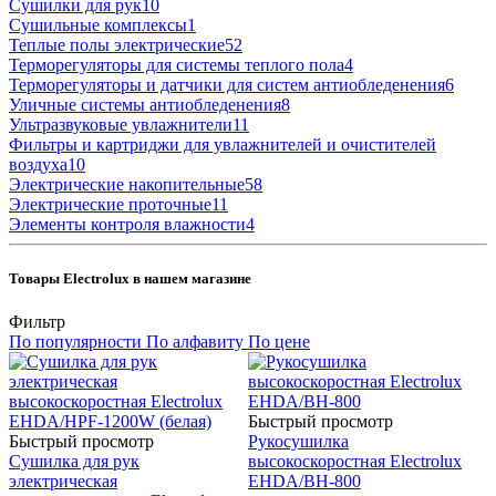
Сушилки для рук
10
Сушильные комплексы
1
Теплые полы электрические
52
Терморегуляторы для системы теплого пола
4
Терморегуляторы и датчики для систем антиобледенения
6
Уличные системы антиобледенения
8
Ультразвуковые увлажнители
11
Фильтры и картриджи для увлажнителей и очистителей
воздуха
10
Электрические накопительные
58
Электрические проточные
11
Элементы контроля влажности
4
Товары Electrolux в нашем магазине
Фильтр
По популярности
По алфавиту
По цене
Быстрый просмотр
Быстрый просмотр
Рукосушилка
Сушилка для рук
высокоскоростная Electrolux
электрическая
EHDA/BH-800