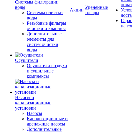
Системы фильтрации
опла
воды
Уценённые
Акции
Усло
Системы очистки
товары
дост
воды
Гара
Резьбовые фильтры
на то
очистки и клапаны
Дополнительные
элементы для
систем очистки
воды
Осушители
Осушители воздуха
и сушильные
комплексы
Насосы и
канализационные
установки
Насосы
Канализационные и
дренажные насосы
Дополнительные