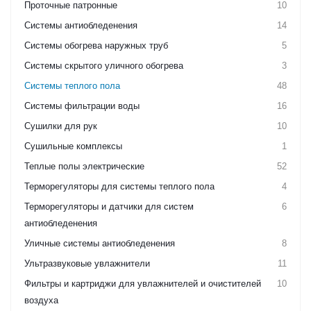
Проточные патронные
10
Системы антиобледенения
14
Системы обогрева наружных труб
5
Системы скрытого уличного обогрева
3
Системы теплого пола
48
Системы фильтрации воды
16
Сушилки для рук
10
Сушильные комплексы
1
Теплые полы электрические
52
Терморегуляторы для системы теплого пола
4
Терморегуляторы и датчики для систем
6
антиобледенения
Уличные системы антиобледенения
8
Ультразвуковые увлажнители
11
Фильтры и картриджи для увлажнителей и очистителей
10
воздуха