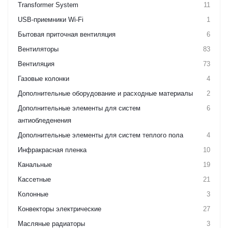
Transformer System
11
USB-приемники Wi-Fi
1
Бытовая приточная вентиляция
6
Вентиляторы
83
Вентиляция
73
Газовые колонки
4
Дополнительные оборудование и расходные материалы
2
Дополнительные элементы для систем
6
антиобледенения
Дополнительные элементы для систем теплого пола
4
Инфракрасная пленка
10
Канальные
19
Кассетные
21
Колонные
3
Конвекторы электрические
27
Масляные радиаторы
3