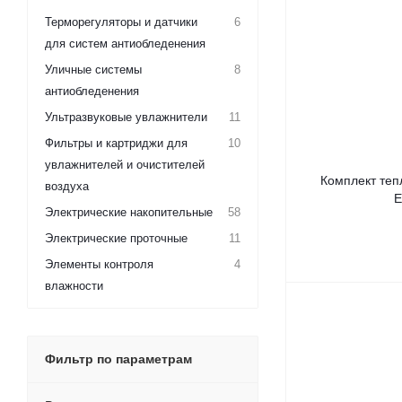
Терморегуляторы и датчики
6
для систем антиобледенения
Уличные системы
8
антиобледенения
Ультразвуковые увлажнители
11
Фильтры и картриджи для
10
увлажнителей и очистителей
Комплект тепл
воздуха
E
Электрические накопительные
58
Электрические проточные
11
Элементы контроля
4
влажности
Фильтр по параметрам