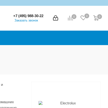
+7 (495) 988-30-22
0
0
0
0
Заказать звонок
 и
домашних
ологичную