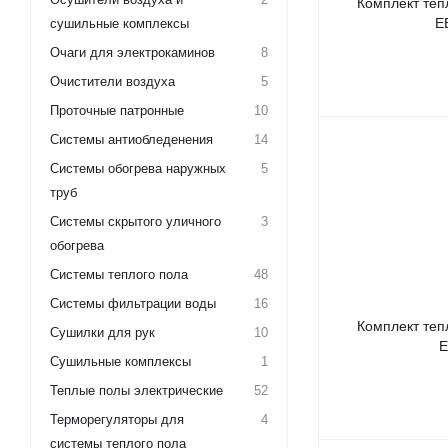
Комплект тепл
E
сушильные комплексы
Очаги для электрокаминов
8
Очистители воздуха
5
Проточные патронные
10
Системы антиобледенения
14
Системы обогрева наружных
5
труб
Системы скрытого уличного
3
обогрева
Системы теплого пола
48
Системы фильтрации воды
16
Комплект тепл
Сушилки для рук
10
E
Сушильные комплексы
1
Теплые полы электрические
52
Терморегуляторы для
4
системы теплого пола