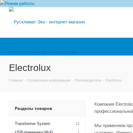
Electrolux
Главная
-
Справочная информация
-
Производители
-
Electrolux
Компания Electrol
Разделы товаров
профессиональной
Transformer System
11
Мы применяем про
USB-приемники Wi-Fi
1
условиях. Именно