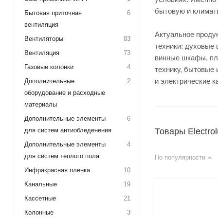
бытовую и климат
Бытовая приточная
6
вентиляция
Актуальное продук
Вентиляторы
83
техники: духовые 
Вентиляция
73
винные шкафы, пл
Газовые колонки
4
технику, бытовые 
и электрические к
Дополнительные
2
оборудование и расходные
материалы
Дополнительные элементы
6
для систем антиобледенения
Товары Electro
Дополнительные элементы
4
для систем теплого пола
По популярности
Инфракрасная пленка
10
Канальные
19
Кассетные
21
Колонные
3