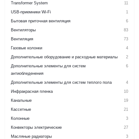
Transformer System
11
USB-приемники Wi-Fi
1
Бытовая приточная вентиляция
6
Вентиляторы
83
Вентиляция
73
Газовые колонки
4
Дополнительные оборудование и расходные материалы
2
Дополнительные элементы для систем
6
антиобледенения
Дополнительные элементы для систем теплого пола
4
Инфракрасная пленка
10
Канальные
19
Кассетные
21
Колонные
3
Конвекторы электрические
27
Масляные радиаторы
3