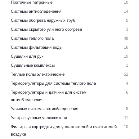
Проточные патронные
10
Системы антиобледенения
14
Системы обогрева наружных труб
5
Системы скрытого уличного обогрева
3
Системы теплого пола
48
Системы фильтрации воды
16
Сушилки для рук
10
Сушильные комплексы
1
Теплые полы электрические
52
Терморегуляторы для системы теплого пола
4
Терморегуляторы и датчики для систем
6
антиобледенения
Уличные системы антиобледенения
8
Ультразвуковые увлажнители
11
Фильтры и картриджи для увлажнителей и очистителей
10
воздуха