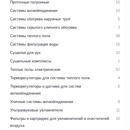
Проточные патронные
10
Системы антиобледенения
14
Системы обогрева наружных труб
5
Системы скрытого уличного обогрева
3
Системы теплого пола
48
Системы фильтрации воды
16
Сушилки для рук
10
Сушильные комплексы
1
Теплые полы электрические
52
Терморегуляторы для системы теплого пола
4
Терморегуляторы и датчики для систем
6
антиобледенения
Уличные системы антиобледенения
8
Ультразвуковые увлажнители
11
Фильтры и картриджи для увлажнителей и очистителей
10
воздуха