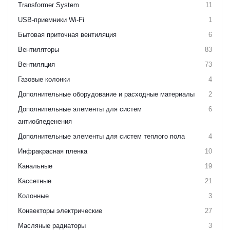
Transformer System
11
USB-приемники Wi-Fi
1
Бытовая приточная вентиляция
6
Вентиляторы
83
Вентиляция
73
Газовые колонки
4
Дополнительные оборудование и расходные материалы
2
Дополнительные элементы для систем
6
антиобледенения
Дополнительные элементы для систем теплого пола
4
Инфракрасная пленка
10
Канальные
19
Кассетные
21
Колонные
3
Конвекторы электрические
27
Масляные радиаторы
3