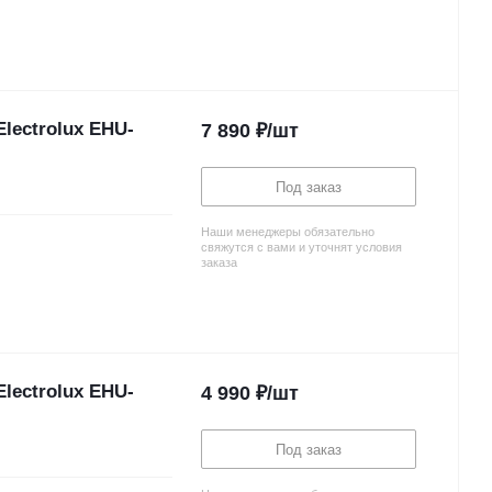
lectrolux EHU-
7 890
₽
/шт
Под заказ
Наши менеджеры обязательно
свяжутся с вами и уточнят условия
заказа
lectrolux EHU-
4 990
₽
/шт
Под заказ