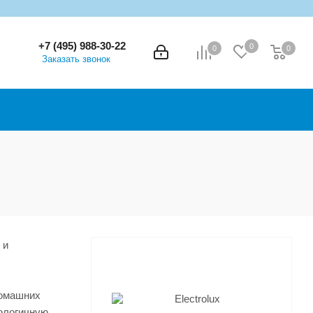
+7 (495) 988-30-22
0
0
0
0
Заказать звонок
 и
домашних
ологичную