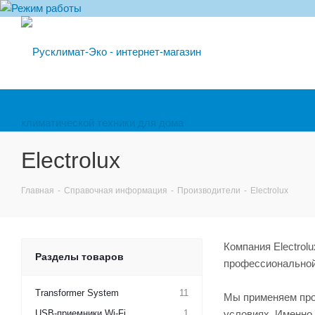
Electrolux
Главная
-
Справочная информация
-
Производители
-
Electrolux
Компания Electrol
Разделы товаров
профессиональной
Transformer System
11
Мы применяем про
USB-приемники Wi-Fi
1
условиях. Именно