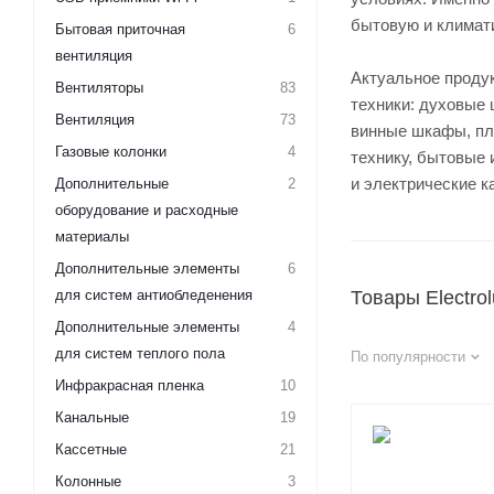
бытовую и климат
Бытовая приточная
6
вентиляция
Актуальное продук
Вентиляторы
83
техники: духовые 
Вентиляция
73
винные шкафы, пл
Газовые колонки
4
технику, бытовые 
и электрические к
Дополнительные
2
оборудование и расходные
материалы
Дополнительные элементы
6
для систем антиобледенения
Товары Electro
Дополнительные элементы
4
для систем теплого пола
По популярности
Инфракрасная пленка
10
Канальные
19
Кассетные
21
Колонные
3