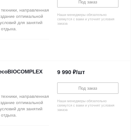
Под заказ
 техники, направленная
Наши менеджеры обязательно
оздание оптимальной
свяжутся с вами и уточнят условия
условий для занятий
заказа
 отдыха.
а-ecoBIOCOMPLEX
9 990
₽
/шт
Под заказ
 техники, направленная
Наши менеджеры обязательно
оздание оптимальной
свяжутся с вами и уточнят условия
условий для занятий
заказа
 отдыха.