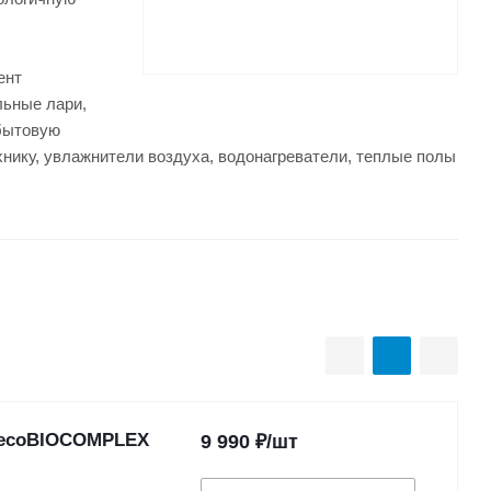
ент
льные лари,
бытовую
нику, увлажнители воздуха, водонагреватели, теплые полы
а-ecoBIOCOMPLEX
9 990
₽
/шт