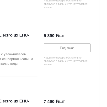
Наши менеджеры обязательно
свяжутся с вами и уточнят условия
заказа
lectrolux EHU-
5 890
₽
/шт
Под заказ
о с увлажнителем
Наши менеджеры обязательно
на сенсорная клавиша
свяжутся с вами и уточнят условия
 залив воды
заказа
lectrolux EHU-
7 490
₽
/шт