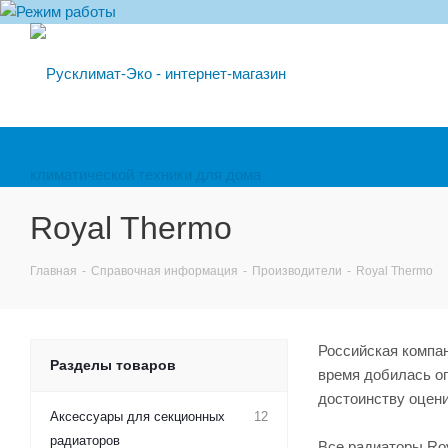
Royal Thermo
Главная
-
Справочная информация
-
Производители
-
Royal Thermo
Российская компан
Разделы товаров
время добилась оп
достоинству оцен
Аксессуары для секционных
12
радиаторов
Все радиаторы Ro