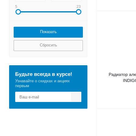
5
23
Сбросить
Будьте всегда в курсе!
Радиатор ал
INDIGO
Узнавайте о скидках и акциях
первым