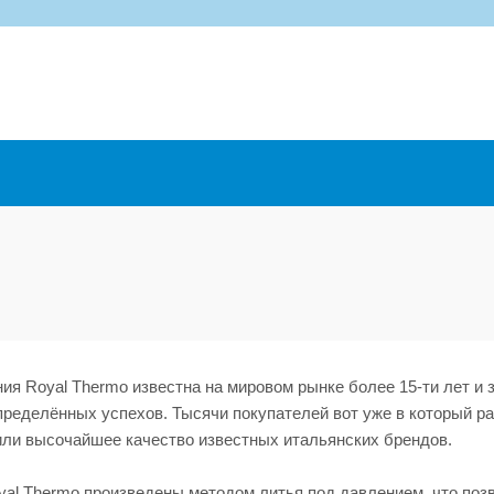
ия Royal Thermo известна на мировом рынке более 15-ти лет и з
ределённых успехов. Тысячи покупателей вот уже в который ра
или высочайшее качество известных итальянских брендов.
yal Thermo произведены методом литья под давлением, что поз