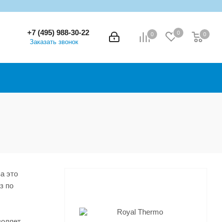
+7 (495) 988-30-22
0
0
0
0
Заказать звонок
а это
з по
воляет