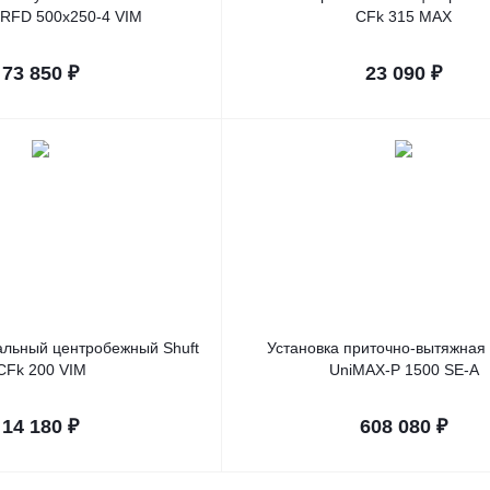
RFD 500х250-4 VIM
CFk 315 MAX
73 850
₽
23 090
₽
альный центробежный Shuft
Установка приточно-вытяжна
CFk 200 VIM
UniMAX-P 1500 SE-A
14 180
₽
608 080
₽