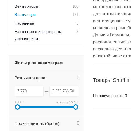
Вентиляторы
100
механических вен
для автоматизаци
Вентиляция
121
вентиляционные у
Настенные
5
конденсаторные бл
Настенные с инверторным
2
Дании и Германии
управлением
расположенные в 
несколько десятк
и настойчивое стр
Фильтр по параметрам
Розничная цена
Товары Shuft в
По популярности
7 770
2 233 766.50
Производитель (бренд)