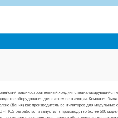
опейский машиностроительный холдинг, специализирующийся н
зводстве оборудования для систем вентиляции. Компания была
гагене (Дания) как производитель вентиляторов для модульных 
UFT K.S.разработал и запустил в производство более 500 моде
одня холдинг производит весь спектр оборудования для создан