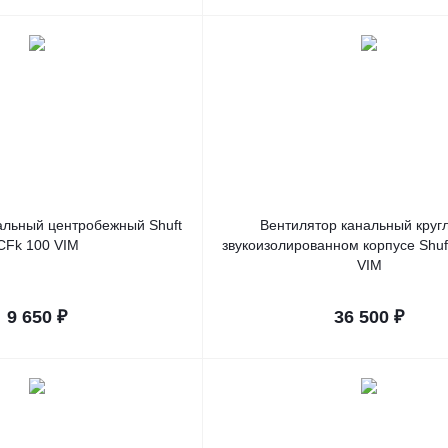
альный центробежный Shuft
Вентилятор канальный круг
CFk 100 VIM
звукоизолированном корпусе Shuf
VIM
9 650
₽
36 500
₽