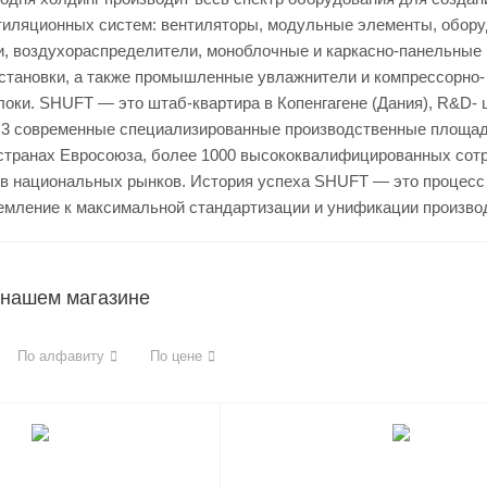
тиляционных систем: вентиляторы, модульные элементы, обор
и, воздухораспределители, моноблочные и каркасно-панельные
становки, а также промышленные увлажнители и компрессорно-
оки. SHUFT — это штаб-квартира в Копенгагене (Дания), R&D- 
, 3 современные специализированные производственные площад
странах Евросоюза, более 1000 высококвалифицированных сот
ов национальных рынков. История успеха SHUFT — это процесс 
емление к максимальной стандартизации и унификации произво
 нашем магазине
По алфавиту
По цене