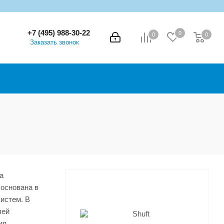
+7 (495) 988-30-22
0
0
0
0
Заказать звонок
а
 основана в
систем. В
лей
ия