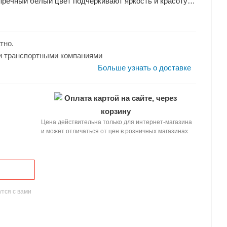
пречный белый цвет подчёркивают яркость и красоту
воим компактным размерам он отлично впишется в
тно.
и транспортными компаниями
Больше узнать о доставке
Оплата картой на сайте, через
корзину
Цена действительна только для интернет-магазина
и может отличаться от цен в розничных магазинах
тся с вами