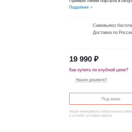
Прямые линии портала и безу
пламени очага. А благодаря с
Подробнее
любое пространство.
Самовывоз беспла
Доставка по Росси
19 990
₽
Как купить по клубной цене?
Нашли дешевле?
Под заказ
Наши менеджеры обязательно свяжу
и уточнят условия заказа