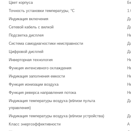
Цвет корпуса
Б
Точность установки температуры, °С
1.
Индикация включения
Д
Сетевой кабель с вилкой
Д
Подсветка дисплея
Н
Система самодиагностики неисправности
Д
Цифровой дисплей
Д
Инверторная технология
Н
Функция интенсивного охлаждения
Н
Индикация заполнения емкости
Н
Функция ионизации воздуха
Н
Функция реверса направления потока
Н
Индикация температуры воздуха (вблизи пульта
Д
управления)
Индикация температуры воздуха (вблизи устройства)
Д
Класс энергоэффективности
A