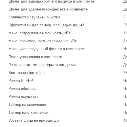
Шланг для вывода горячего воздуха в комплекте
Д
Шланг для удаления конденсата в комплекте
Д
Количество ступеней очистки
2
Эффективен для помещ. площадью до, м2
2
Макс. потребляемая мощность, кВт
1.
Макс. производ-ность охлаждения, кВт
1.
Моющийся воздушный фильтр в комплекте
Н
Пульт управления в комплекте
Д
Регулировка температуры охлаждения
Д
Вес товара (нетто), кг
2
Режим SLEEP
Н
Режим обогрева
Н
Режим осушения
Н
Таймер на включение
Н
Таймер на отключение
Н
Уровень шума на выходе, дБ
4