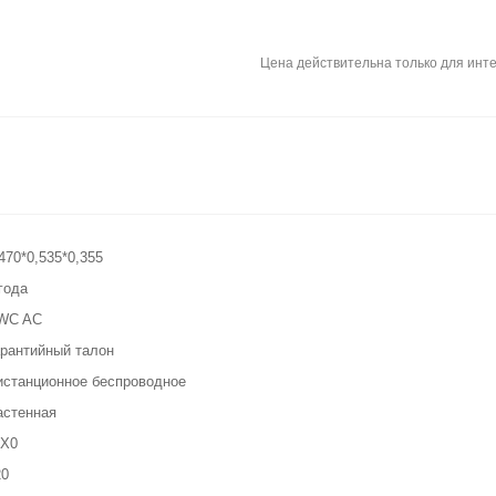
Цена действительна только для инте
470*0,535*0,355
года
WC AC
арантийный талон
истанционное беспроводное
астенная
PX0
20