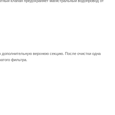
атный клапан предохраняет магистральный водопровод от
ез дополнительную верхнюю секцию. После очистки одна
чатого фильтра.