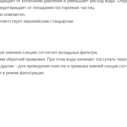
ащищает от колебаний давления и уменьшает расход воды. Обр
редотвращает от попадания посторонних частиц.
о компактен.
ответствует европейским стандартам.
ную нижнюю секцию сетчатого вкладыша фильтра.
жим обратной промывки. При этом вода начинает поступать чер
 другая – для проведения очистки и промыва нижней секции сет
я в режим фильтрации.