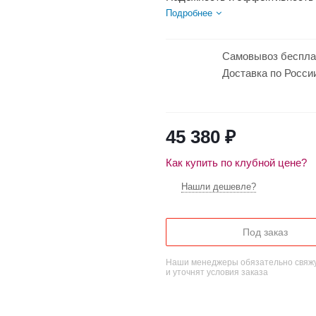
материалами, применяемыми..
Подробнее
Самовывоз беспла
Доставка по Росси
45 380
₽
Как купить по клубной цене?
Нашли дешевле?
Под заказ
Наши менеджеры обязательно свяжу
и уточнят условия заказа