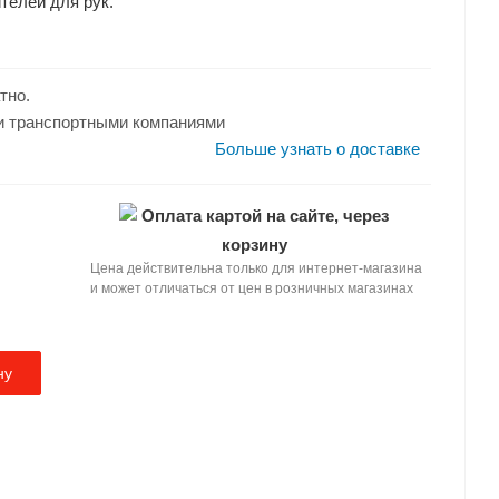
телей для рук.
я и авторский дизайн запатентованы....
тно.
и транспортными компаниями
Больше узнать о доставке
Оплата картой на сайте, через
корзину
Цена действительна только для интернет-магазина
и может отличаться от цен в розничных магазинах
ну