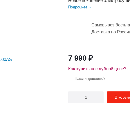
Новое поколение электросуши
Уникальные инженерные решени
Подробнее
Самовывоз беспла
Доставка по Росси
7 990
₽
Как купить по клубной цене?
Нашли дешевле?
В корзи