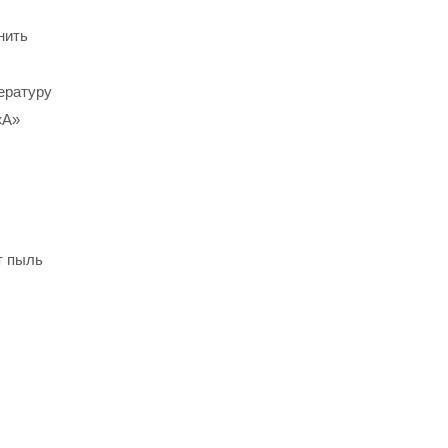
нить
ературу
«А»
т пыль