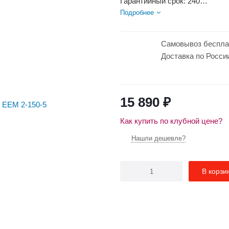
Гарантийный срок: 240
Макс. площадь поверхности об
Подробнее
Макс. потребляемая мощность:
Класс...
Самовывоз беспла
Доставка по Росси
15 890
₽
Как купить по клубной цене?
Нашли дешевле?
В корзи