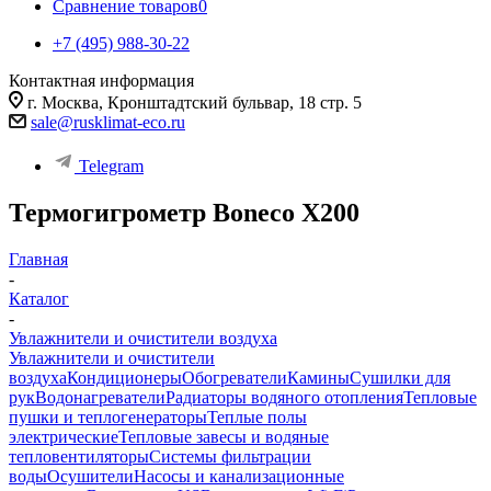
Сравнение товаров
0
+7 (495) 988-30-22
Контактная информация
г. Москва, Кронштадтский бульвар, 18 стр. 5
sale@rusklimat-eco.ru
Telegram
Термогигрометр Boneco X200
Главная
-
Каталог
-
Увлажнители и очистители воздуха
Увлажнители и очистители
воздуха
Кондиционеры
Обогреватели
Камины
Сушилки для
рук
Водонагреватели
Радиаторы водяного отопления
Тепловые
пушки и теплогенераторы
Теплые полы
электрические
Тепловые завесы и водяные
тепловентиляторы
Системы фильтрации
воды
Осушители
Насосы и канализационные