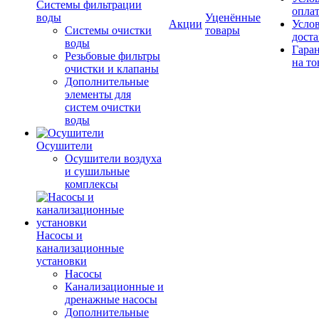
Системы фильтрации
опла
воды
Уценённые
Акции
Усло
Системы очистки
товары
дост
воды
Гара
Резьбовые фильтры
на то
очистки и клапаны
Дополнительные
элементы для
систем очистки
воды
Осушители
Осушители воздуха
и сушильные
комплексы
Насосы и
канализационные
установки
Насосы
Канализационные и
дренажные насосы
Дополнительные