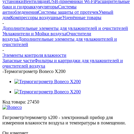
установки
Вентиляция
USB-приемники Wi-Fi
Расширительные
баки и гидроаккумуляторы
Системы
антиобледенения
Системы защиты от протечек
Умный
дом
Компрессоры воздушные
Уценённые товары
-
Дополнительные элементы для увлажнителей и очистителей
Увлажнители и Мойки воздуха
Очистители
воздуха
Дополнительные элементы для увлажнителей и
очистителей
-
Элементы контроля влажности
Запасные части
Фильтры и картриджи для увлажнителей и
очистителей воздуха
-
Термогигрометр Boneco X200
Код товара:
27450
Гигрометр/термометр x200 - электронный прибор для
измерения влажности воздуха и температуры в помещении.
Он измеряет...