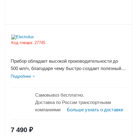
Код товара:
27745
Прибор обладает высокой производительности до
500 мл/ч, благодаря чему быстро создает полезный
микроклимат в помещении, насыщая воздух
Подробнее
живительной влагой.
Самовывоз бесплатно.
Доставка по России транспортными
компаниями
Больше узнать о доставке
7 490
₽