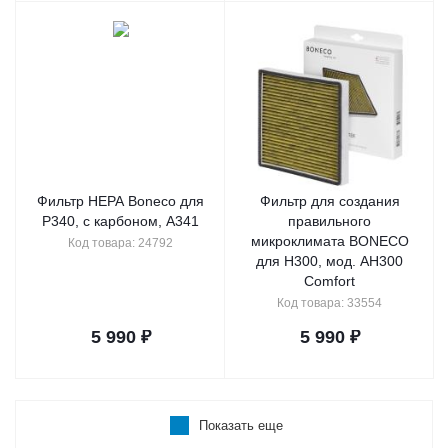
Фильтр НЕРА Boneco для
Фильтр для создания
Р340, с карбоном, А341
правильного
микроклимата BONECO
Код товара: 24792
для H300, мод. AH300
Comfort
Код товара: 33554
5 990
₽
5 990
₽
Показать еще