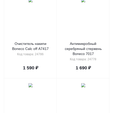
Очиститель накипи
Антимикробный
Boneco Calc off A7417
серебряный стержень
Boneco 7017
Код товара: 24786
Код товара: 24778
1 590
₽
1 690
₽