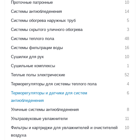
Проточные патронные
10
Системы антиобледенения
14
Системы обогрева наружных труб
5
Системы скрытого уличного обогрева
3
Системы теплого пола
48
Системы фильтрации воды
16
Сушилки для рук
10
Сушильные комплексы
1
Теплые полы электрические
52
Терморегуляторы для системы теплого пола
4
Терморегуляторы и датчики для систем
6
антиобледенения
Уличные системы антиобледенения
8
Ультразвуковые увлажнители
11
Фильтры и картриджи для увлажнителей и очистителей
10
воздуха