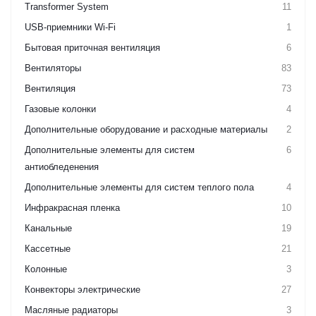
Transformer System
11
USB-приемники Wi-Fi
1
Бытовая приточная вентиляция
6
Вентиляторы
83
Вентиляция
73
Газовые колонки
4
Дополнительные оборудование и расходные материалы
2
Дополнительные элементы для систем
6
антиобледенения
Дополнительные элементы для систем теплого пола
4
Инфракрасная пленка
10
Канальные
19
Кассетные
21
Колонные
3
Конвекторы электрические
27
Масляные радиаторы
3